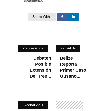
tratamiento.
Share With:
Previous Article
Next Article
Debaten
Belize
Posible
Reporta
Extensión
Primer Caso
Del Tren...
Gusano...
Sidebar Ad 1