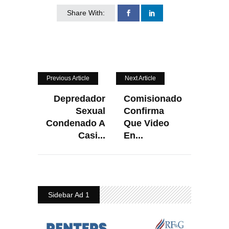
Share With:
Previous Article
Next Article
Depredador
Comisionado
Sexual
Confirma
Condenado A
Que Video
Casi...
En...
Sidebar Ad 1