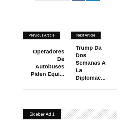
Previous Article
Next Article
Trump Da
Operadores
Dos
De
Semanas A
Autobuses
La
Piden Equi...
Diplomac...
Sidebar Ad 1