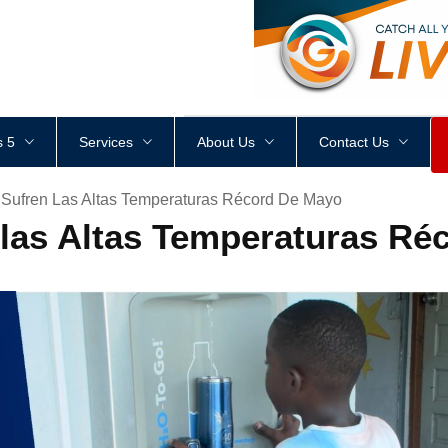
<
div
style
=
"
height
:
1
px
;
 5
Services
About Us
Contact Us
 Sufren Las Altas Temperaturas Récord De Mayo
 las Altas Temperaturas Ré