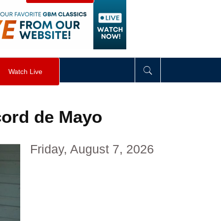
visibility
:
hidden
;
"
>
&nbsp;
</
div
>
Watch Live
cord de Mayo
Friday, August 7, 2026