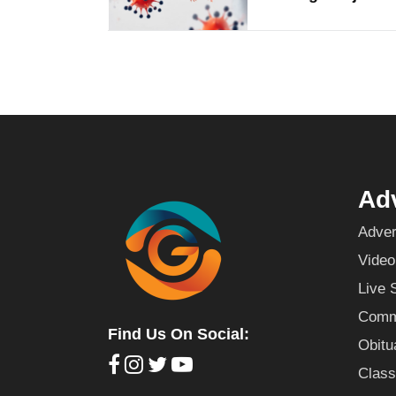
Adv
Adver
Video
Live 
Commu
Find Us On Social:
Obitu
Class