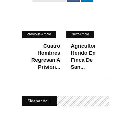
Previous Article
Next Article
Cuatro
Agricultor
Hombres
Herido En
Regresan A
Finca De
Prisión...
San...
Sidebar Ad 1