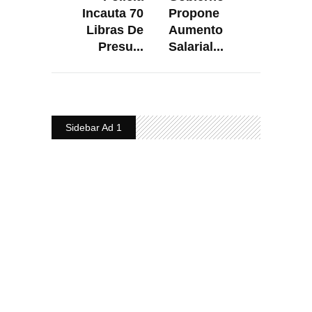
Incauta 70
Propone
Libras De
Aumento
Presu...
Salarial...
Sidebar Ad 1